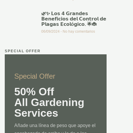
🌿✨ 𝗟𝗼𝘀 𝟰 𝗚𝗿𝗮𝗻𝗱𝗲𝘀
𝗕𝗲𝗻𝗲𝗳𝗶𝗰𝗶𝗼𝘀 𝗱𝗲𝗹 𝗖𝗼𝗻𝘁𝗿𝗼𝗹 𝗱𝗲
𝗣𝗹𝗮𝗴𝗮𝘀 𝗘𝗰𝗼𝗹ó𝗴𝗶𝗰𝗼. 🌟🐞
06/09/2024
No hay comentarios
SPECIAL OFFER
Special Offer
50% Off
All Gardening
Services
Añade una línea de peso que apoye el