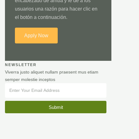
encabezado de arriba y le de a los
usuarios una razón para hacer clic en
el botón a continuación.
Apply Now
NEWSLETTER
Viverra justo aliquet nullam praesent mus etiam
semper molestie inceptos
Submit