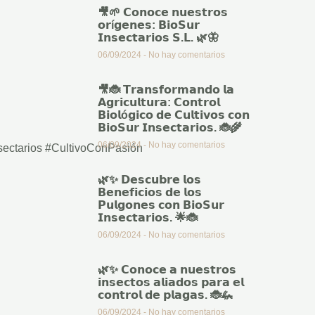
🎥🌱 𝗖𝗼𝗻𝗼𝗰𝗲 𝗻𝘂𝗲𝘀𝘁𝗿𝗼𝘀
𝗼𝗿í𝗴𝗲𝗻𝗲𝘀: 𝗕𝗶𝗼𝗦𝘂𝗿
𝗜𝗻𝘀𝗲𝗰𝘁𝗮𝗿𝗶𝗼𝘀 𝗦.𝗟. 🌿🦋
06/09/2024
No hay comentarios
🎥🐞 𝗧𝗿𝗮𝗻𝘀𝗳𝗼𝗿𝗺𝗮𝗻𝗱𝗼 𝗹𝗮
𝗔𝗴𝗿𝗶𝗰𝘂𝗹𝘁𝘂𝗿𝗮: 𝗖𝗼𝗻𝘁𝗿𝗼𝗹
𝗕𝗶𝗼𝗹ó𝗴𝗶𝗰𝗼 𝗱𝗲 𝗖𝘂𝗹𝘁𝗶𝘃𝗼𝘀 𝗰𝗼𝗻
𝗕𝗶𝗼𝗦𝘂𝗿 𝗜𝗻𝘀𝗲𝗰𝘁𝗮𝗿𝗶𝗼𝘀. 🐞🌾
06/09/2024
No hay comentarios
sectarios
#CultivoConPasión
🌿✨ 𝗗𝗲𝘀𝗰𝘂𝗯𝗿𝗲 𝗹𝗼𝘀
𝗕𝗲𝗻𝗲𝗳𝗶𝗰𝗶𝗼𝘀 𝗱𝗲 𝗹𝗼𝘀
𝗣𝘂𝗹𝗴𝗼𝗻𝗲𝘀 𝗰𝗼𝗻 𝗕𝗶𝗼𝗦𝘂𝗿
𝗜𝗻𝘀𝗲𝗰𝘁𝗮𝗿𝗶𝗼𝘀. 🌟🐞
06/09/2024
No hay comentarios
🌿✨ 𝗖𝗼𝗻𝗼𝗰𝗲 𝗮 𝗻𝘂𝗲𝘀𝘁𝗿𝗼𝘀
𝗶𝗻𝘀𝗲𝗰𝘁𝗼𝘀 𝗮𝗹𝗶𝗮𝗱𝗼𝘀 𝗽𝗮𝗿𝗮 𝗲𝗹
𝗰𝗼𝗻𝘁𝗿𝗼𝗹 𝗱𝗲 𝗽𝗹𝗮𝗴𝗮𝘀. 🐞🦗
06/09/2024
No hay comentarios