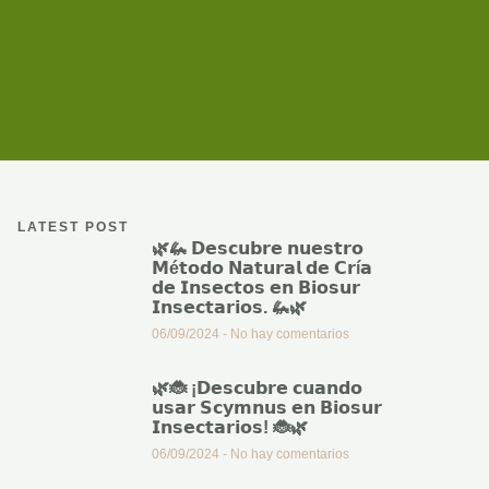
LATEST POST
🌿🦗 𝗗𝗲𝘀𝗰𝘂𝗯𝗿𝗲 𝗻𝘂𝗲𝘀𝘁𝗿𝗼
𝗠é𝘁𝗼𝗱𝗼 𝗡𝗮𝘁𝘂𝗿𝗮𝗹 𝗱𝗲 𝗖𝗿í𝗮
𝗱𝗲 𝗜𝗻𝘀𝗲𝗰𝘁𝗼𝘀 𝗲𝗻 𝗕𝗶𝗼𝘀𝘂𝗿
𝗜𝗻𝘀𝗲𝗰𝘁𝗮𝗿𝗶𝗼𝘀. 🦗🌿
06/09/2024
No hay comentarios
🌿🐞 ¡𝗗𝗲𝘀𝗰𝘂𝗯𝗿𝗲 𝗰𝘂𝗮𝗻𝗱𝗼
𝘂𝘀𝗮𝗿 𝗦𝗰𝘆𝗺𝗻𝘂𝘀 𝗲𝗻 𝗕𝗶𝗼𝘀𝘂𝗿
𝗜𝗻𝘀𝗲𝗰𝘁𝗮𝗿𝗶𝗼𝘀! 🐞🌿
06/09/2024
No hay comentarios