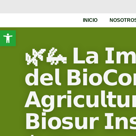
INICIO
NOSOTRO
Abrir barra de herramientas
🌿🦗 𝗟𝗮 𝗜𝗺𝗽
𝗱𝗲𝗹 𝗕𝗶𝗼𝗖𝗼
𝗔𝗴𝗿𝗶𝗰𝘂𝗹𝘁𝘂
𝗕𝗶𝗼𝘀𝘂𝗿 𝗜𝗻