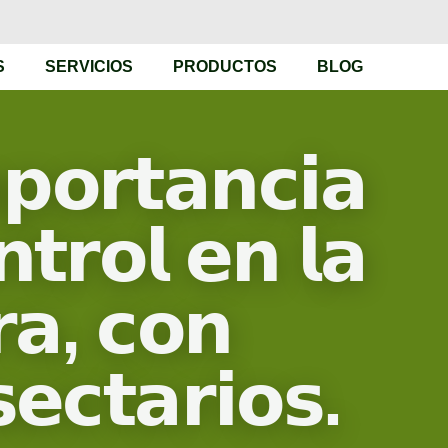
S
SERVICIOS
PRODUCTOS
BLOG
𝗼𝗿𝘁𝗮𝗻𝗰𝗶𝗮
𝘁𝗿𝗼𝗹 𝗲𝗻 𝗹𝗮
𝗿𝗮, 𝗰𝗼𝗻
𝗲𝗰𝘁𝗮𝗿𝗶𝗼𝘀.